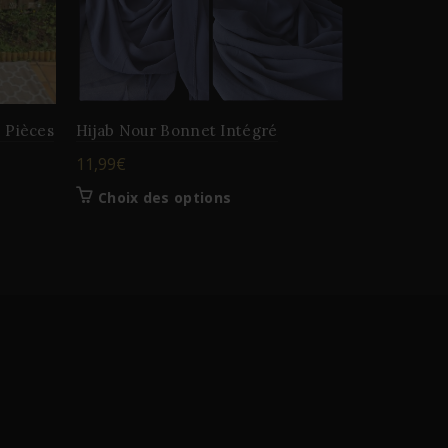
 Pièces
Hijab Nour Bonnet Intégré
Ensemble 
11,99
€
39,99
€
Ce
Choix des options
Choix d
produit
a
plusieurs
variations.
Les
options
peuvent
être
choisies
sur
la