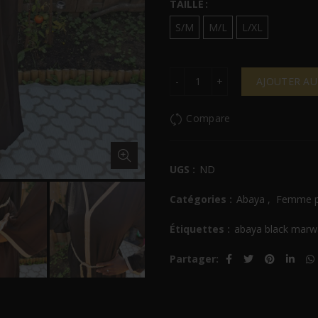
TAILLE
S/M
M/L
L/XL
Quantité
AJOUTER AU
Compare
UGS :
ND
Catégories :
Abaya
,
Femme p
Étiquettes :
abaya black marw
Partager