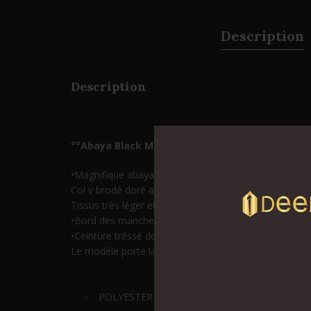
Description
Description
°°Abaya Black Marwa°°
•Magnifique abaya style orientale
Col v brodé doré avec col remontant
Tissus très léger et fluide
•Bord des manches brodé et doré
•Ceinture tréssé doré avec ponpon
Le modèle porte la taille L/XL et mesure 1m73
POLYESTER