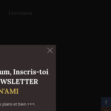
)
Livraison
m, Inscris-toi
NEWSLETTER
N'AMI
Face
plans et bien +++.