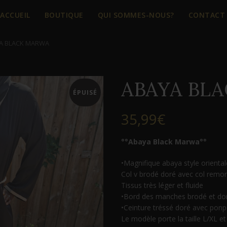
ACCUEIL
BOUTIQUE
QUI SOMMES-NOUS?
CONTACT
A BLACK MARWA
ABAYA BL
ÉPUISÉ
35,99
€
°°Abaya Black Marwa°°
•Magnifique abaya style oriental
Col v brodé doré avec col remo
Tissus très léger et fluide
•Bord des manches brodé et do
•Ceinture tréssé doré avec pon
Le modèle porte la taille L/XL 