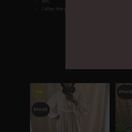
RPC
Caftan fête pour enfant et jeune fille
-8%
ÉPUIS
ÉPUISÉ