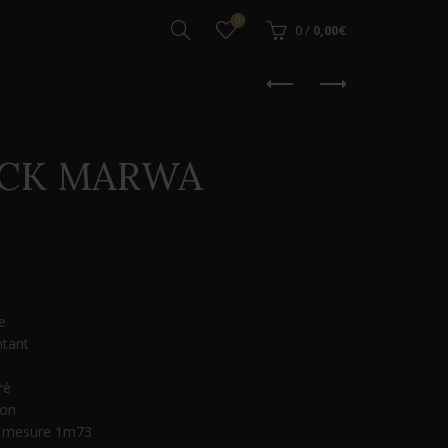
0
0
/
0,00
€
ACK MARWA
e
ntant
ré
pon
et mesure 1m73