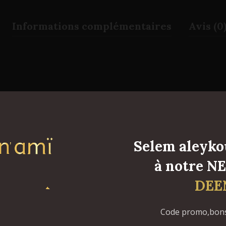
Informations complémentaires
Avis (0
Selem aleykou
à notre 
DEE
Code promo,bons 