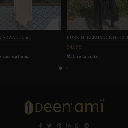
 MARWA Crème
BURKINI ELEGANCE NOIR 3
54,99
€
Ce
x des options
Lire la suite
produit
a
plusieurs
variations.
Les
options
peuvent
être
choisies
sur
la