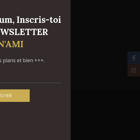
m, Inscris-toi
NEWSLETTER
N'AMI
Face
plans et bien +++.
Inst