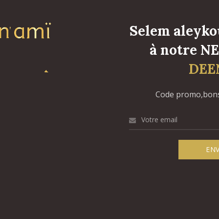
Selem aleykou
à notre 
DEE
Code promo,bons 