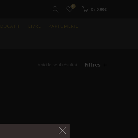
0
0
/
0,00
€
ÉDUCATIF
LIVRE
PARFUMERIE
Filtres
Voici le seul résultat